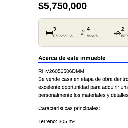
$5,750,000
3
4
2
🛏️
🚿
🚗
RECÁMARAS
BAÑOS
EST
Acerca de este inmueble
RHV26050506DMM
Se vende casa en etapa de obra dentro
excelente oportunidad para adquirir un
personalmente los materiales y detalles
Características principales:
Terreno: 305 m²