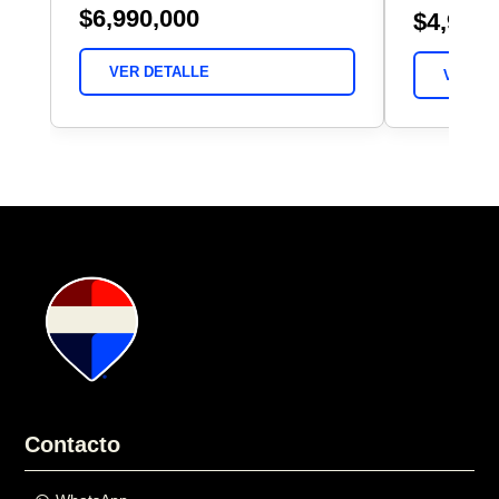
$6,990,000
$4,990,
VER DETALLE
VER DE
Contacto