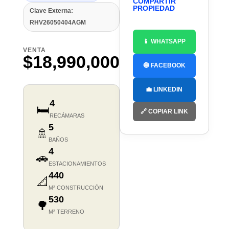
COMPARTIR
PROPIEDAD
Clave Externa:
RHV26050404AGM
📱 WHATSAPP
VENTA
$18,990,000
🔵 FACEBOOK
💼 LINKEDIN
4
🛏️
🔗 COPIAR LINK
RECÁMARAS
5
🚿
BAÑOS
4
🚗
ESTACIONAMIENTOS
440
📐
M² CONSTRUCCIÓN
530
🌳
M² TERRENO