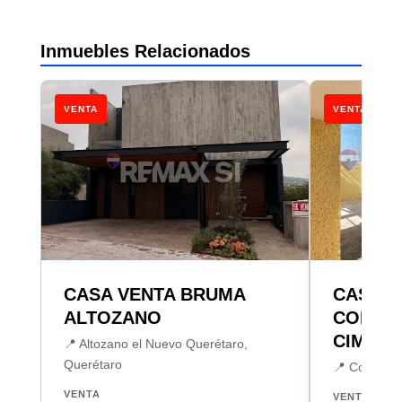
Inmuebles Relacionados
VENTA
VENTA
CASA VENTA BRUMA
CASA E
ALTOZANO
COLINA
CIMATA
📍 Altozano el Nuevo Querétaro,
Querétaro
📍 Colinas 
VENTA
VENTA