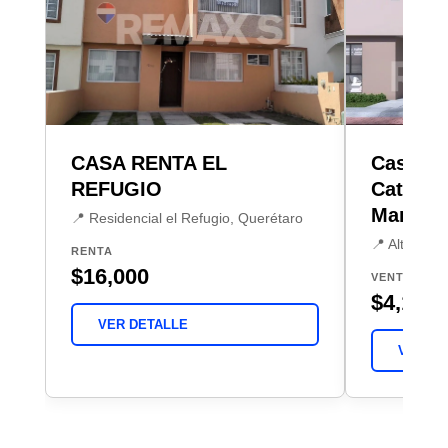
CASA RENTA EL
Casa Ve
REFUGIO
Cataluña
Marqué
📍 Residencial el Refugio, Querétaro
📍 Altos de
RENTA
$16,000
VENTA
$4,150,
VER DETALLE
VER DE