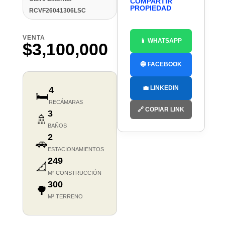
COMPARTIR
PROPIEDAD
RCVF26041306LSC
VENTA
📱 WHATSAPP
$3,100,000
🔵 FACEBOOK
💼 LINKEDIN
4
🛏️
RECÁMARAS
🔗 COPIAR LINK
3
🚿
BAÑOS
2
🚗
ESTACIONAMIENTOS
249
📐
M² CONSTRUCCIÓN
300
🌳
M² TERRENO