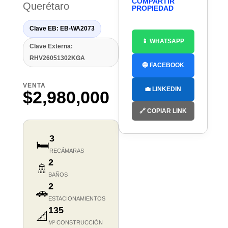
COMPARTIR
Querétaro
PROPIEDAD
Clave EB: EB-WA2073
📱 WHATSAPP
Clave Externa:
RHV26051302KGA
🔵 FACEBOOK
VENTA
💼 LINKEDIN
$2,980,000
🔗 COPIAR LINK
3
🛏️
RECÁMARAS
2
🚿
BAÑOS
2
🚗
ESTACIONAMIENTOS
135
📐
M² CONSTRUCCIÓN