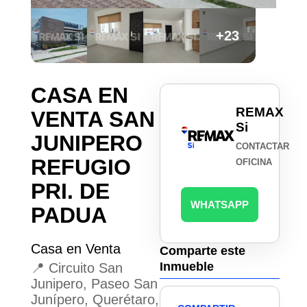
+23
CASA EN
REMAX
VENTA SAN
Si
JUNIPERO
CONTACTAR
REFUGIO
OFICINA
PRI. DE
WHATSAPP
PADUA
Casa en Venta
Comparte este
Inmueble
📍 Circuito San
Junipero, Paseo San
Junípero, Querétaro,