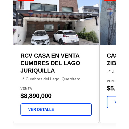
RCV CASA EN VENTA
CASA E
CUMBRES DEL LAGO
ZIBATA
JURIQUILLA
📍 Zibatá, 
📍 Cumbres del Lago, Querétaro
VENTA
$5,250,
VENTA
$8,890,000
VER DE
VER DETALLE