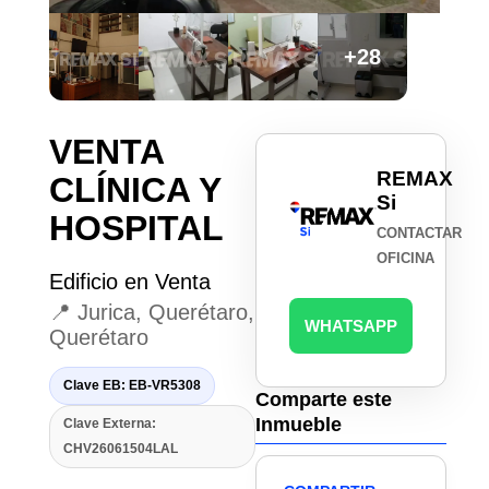
+28
VENTA
REMAX
CLÍNICA Y
Si
HOSPITAL
CONTACTAR
OFICINA
Edificio en Venta
📍 Jurica, Querétaro,
WHATSAPP
Querétaro
Clave EB: EB-VR5308
Comparte este
Inmueble
Clave Externa:
CHV26061504LAL