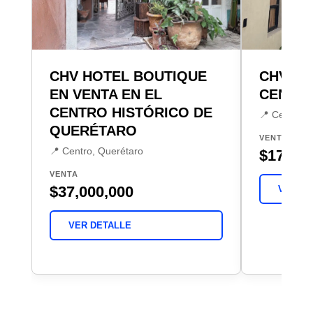
CHV HOTEL BOUTIQUE
CHV HO
EN VENTA EN EL
CENTRO
CENTRO HISTÓRICO DE
📍 Centro, 
QUERÉTARO
VENTA
📍 Centro, Querétaro
$17,000
VENTA
$37,000,000
VER DE
VER DETALLE