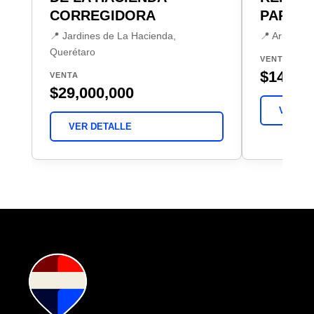
CORREGIDORA
PARQU
📍 Jardines de La Hacienda,
📍 Arboleda
Querétaro
VENTA O R
$14,000
VENTA
$29,000,000
VER DE
VER DETALLE