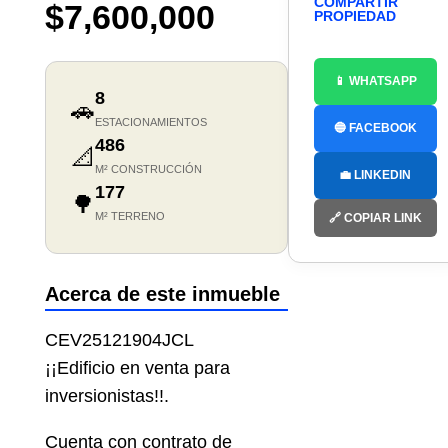
COMPARTIR
$7,600,000
PROPIEDAD
📱 WHATSAPP
8
🚗
ESTACIONAMIENTOS
🔵 FACEBOOK
486
📐
M² CONSTRUCCIÓN
💼 LINKEDIN
177
🌳
M² TERRENO
🔗 COPIAR LINK
Acerca de este inmueble
CEV25121904JCL
¡¡Edificio en venta para
inversionistas!!.
Cuenta con contrato de