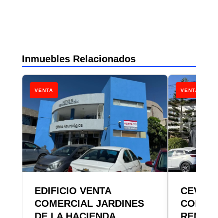
Inmuebles Relacionados
VENTA
VENTA/RENT
EDIFICIO VENTA
CEV ED
COMERCIAL JARDINES
COMERC
DE LA HACIENDA
RENTA 