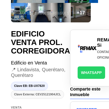
+17
EDIFICIO
REM
VENTA PROL.
Si
CORREGIDORA
CONTA
OFICIN
Edificio en Venta
📍 Lindavista, Querétaro,
WHATSAPP
Querétaro
Clave EB: EB-UX7820
Comparte este
Inmueble
Clave Externa: CEV25121904JCL
VENTA