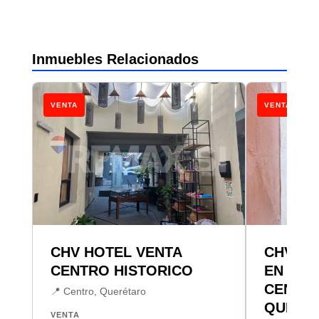
Inmuebles Relacionados
VENTA
VENTA
CHV HOTEL VENTA
CHV HO
CENTRO HISTORICO
EN VEN
CENTRO
📍 Centro, Querétaro
QUERÉ
VENTA