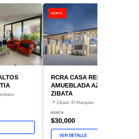
RENTA
ALTOS
RCRA CASA RENTA
TIA
AMUEBLADA AZHALA
ZIBATA
uerétaro
📍 Zibatá, El Marqués
RENTA
$30,000
VER DETALLE