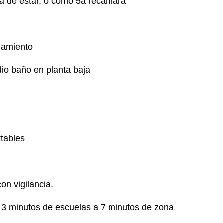
la de estar, o como 5a recámara
namiento
io baño en planta baja
rtables
on vigilancia.
 a 3 minutos de escuelas a 7 minutos de zona