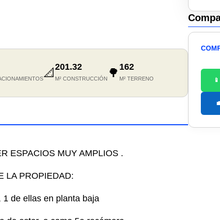
Compar
COMP
201.32
162
📐
🌳
ACIONAMIENTOS
M² CONSTRUCCIÓN
M² TERRENO


ER ESPACIOS MUY AMPLIOS .
E LA PROPIEDAD:
 1 de ellas en planta baja