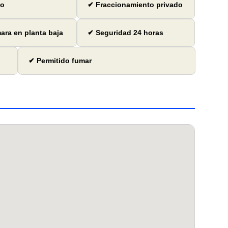
io
✔ Fraccionamiento privado
ra en planta baja
✔ Seguridad 24 horas
✔ Permitido fumar