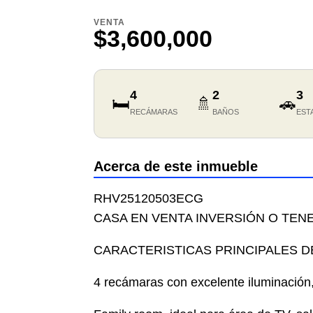
VENTA
$3,600,000
4
2
3
🛏️
🚿
🚗
RECÁMARAS
BAÑOS
EST
Acerca de este inmueble
RHV25120503ECG
CASA EN VENTA INVERSIÓN O TEN
CARACTERISTICAS PRINCIPALES D
4 recámaras con excelente iluminación,