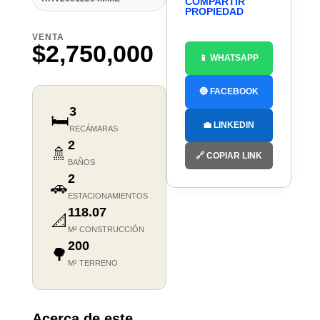
COMPARTIR
PROPIEDAD
VENTA
$2,750,000
📱 WHATSAPP
🔵 FACEBOOK
3
🛏️
💼 LINKEDIN
RECÁMARAS
2
🚿
🔗 COPIAR LINK
BAÑOS
2
🚗
ESTACIONAMIENTOS
118.07
📐
M² CONSTRUCCIÓN
200
🌳
M² TERRENO
Acerca de este