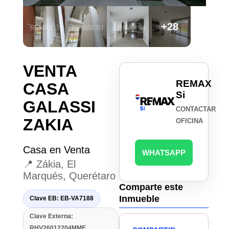
+28
VENTA
REMAX
CASA
Si
GALASSI
CONTACTAR
ZAKIA
OFICINA
Casa en Venta
WHATSAPP
📍 Zákia, El
Marqués, Querétaro
Comparte este
Inmueble
Clave EB: EB-VA7188
Clave Externa:
RHV26012204MME