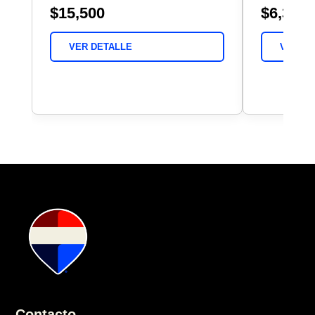
$15,500
$6,360,
VER DETALLE
VER DE
Contacto