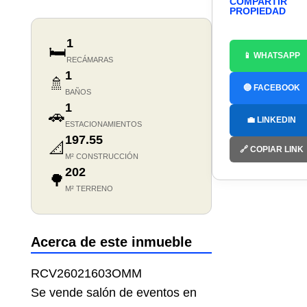
COMPARTIR
PROPIEDAD
1
🛏️
📱 WHATSAPP
RECÁMARAS
1
🚿
🔵 FACEBOOK
BAÑOS
1
🚗
💼 LINKEDIN
ESTACIONAMIENTOS
197.55
📐
🔗 COPIAR LINK
M² CONSTRUCCIÓN
202
🌳
M² TERRENO
Acerca de este inmueble
RCV26021603OMM
Se vende salón de eventos en