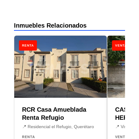
Inmuebles Relacionados
RENTA
VENTA
RCR Casa Amueblada
CASA V
Renta Refugio
HERMO
📍 Residencial el Refugio, Querétaro
📍 Vista He
RENTA
VENTA