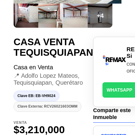
+4
CASA VENTA
RE
TEQUISQUIAPAN
Si
CON
Casa en Venta
OFI
📍 Adolfo Lopez Mateos,
Tequisquiapan, Querétaro
WHATSAPP
Clave EB: EB-VH9024
Clave Externa: RCV26021603OMM
Comparte este
Inmueble
VENTA
$3,210,000