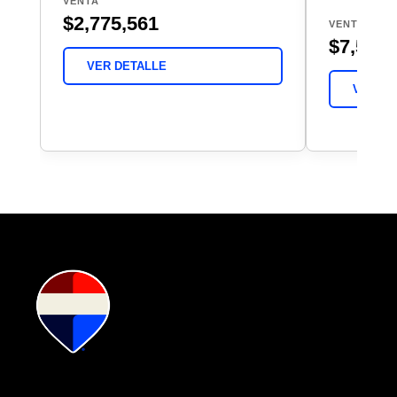
VENTA
$2,775,561
VENTA
$7,551,
VER DETALLE
VER DE