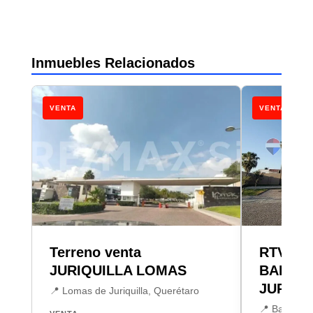
Inmuebles Relacionados
VENTA
VENTA
Terreno venta
RTV TE
JURIQUILLA LOMAS
BALCO
JURIQU
📍 Lomas de Juriquilla, Querétaro
📍 Balcones 