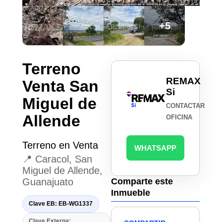
+5
Terreno
REMAX
Venta San
Si
Miguel de
CONTACTAR
Allende
OFICINA
Terreno en Venta
WHATSAPP
📍 Caracol, San
Miguel de Allende,
Guanajuato
Comparte este
Inmueble
Clave EB: EB-WG1337
Clave Externa: