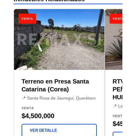
VENTA
VENTA
Terreno en Presa Santa
RTV TE
Catarina (Corea)
PEÑA D
HUIMIL
📍 Santa Rosa de Jauregui, Querétaro
📍 Las Tapo
VENTA
$4,500,000
VENTA
$450,0
VER DETALLE