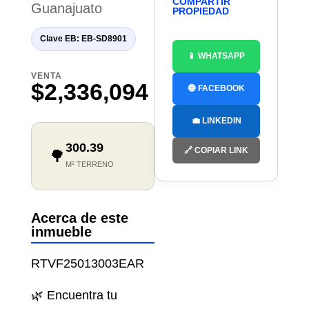
COMPARTIR
Guanajuato
PROPIEDAD
Clave EB: EB-SD8901
📱 WHATSAPP
VENTA
$2,336,094
🔵 FACEBOOK
💼 LINKEDIN
300.39
🔗 COPIAR LINK
🌳
M² TERRENO
Acerca de este
inmueble
RTVF25013003EAR
🌿 Encuentra tu