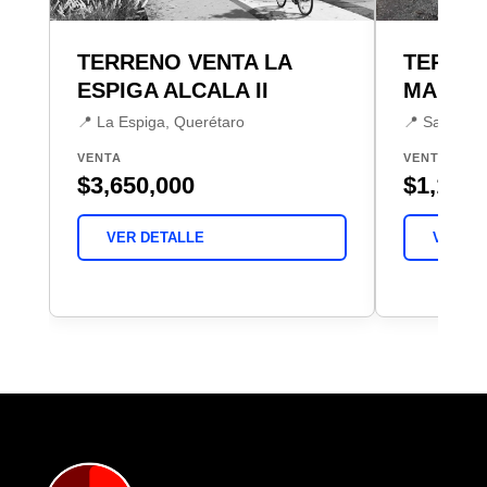
TERRENO VENTA LA
TERREN
ESPIGA ALCALA II
MARQU
📍 La Espiga, Querétaro
📍 Santa Cr
VENTA
VENTA
$3,650,000
$1,182,
VER DETALLE
VER DE