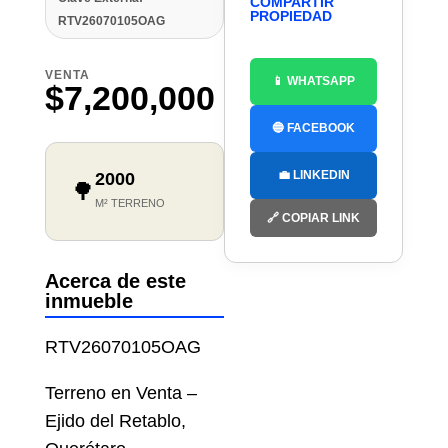
COMPARTIR
PROPIEDAD
RTV26070105OAG
VENTA
📱 WHATSAPP
$7,200,000
🔵 FACEBOOK
💼 LINKEDIN
2000
🌳
M² TERRENO
🔗 COPIAR LINK
Acerca de este
inmueble
RTV26070105OAG
Terreno en Venta –
Ejido del Retablo,