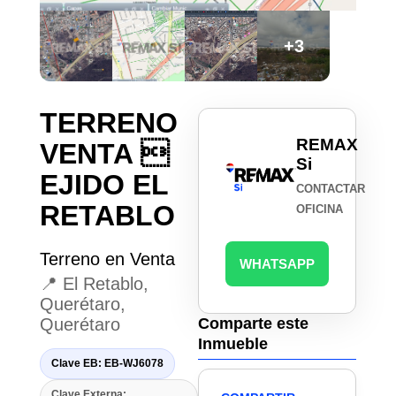
+3
TERRENO
REMAX
VENTA 
Si
EJIDO EL
CONTACTAR
RETABLO
OFICINA
Terreno en Venta
WHATSAPP
📍 El Retablo,
Querétaro,
Querétaro
Comparte este
Inmueble
Clave EB: EB-WJ6078
Clave Externa: