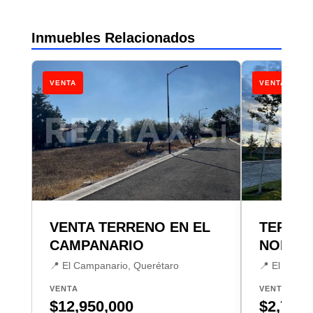
Inmuebles Relacionados
VENTA
VENTA
VENTA TERRENO EN EL
TERRE
CAMPANARIO
NORTE
📍 El Campanario, Querétaro
📍 El Campa
VENTA
VENTA
$12,950,000
$2,750,