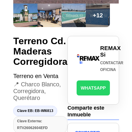
+12
Terreno Cd.
REMAX
Maderas
Si
Corregidora
CONTACTAR
OFICINA
Terreno en Venta
📍 Charco Blanco,
WHATSAPP
Corregidora,
Querétaro
Comparte este
Clave EB: EB-WI6813
Inmueble
Clave Externa:
RTV26062604EFD