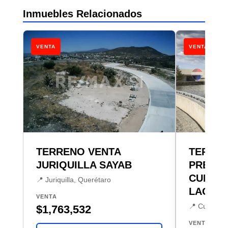
Inmuebles Relacionados
VENTA
VENTA
TERRENO VENTA
TERRE
JURIQUILLA SAYAB
PREVEN
CUMBRE
📍 Juriquilla, Querétaro
LAGO D
VENTA
📍 Cumbres 
$1,763,532
VENTA