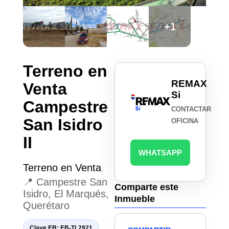
+1
Terreno en
REMAX
Venta
Si
Campestre
CONTACTAR
San Isidro
OFICINA
II
WHATSAPP
Terreno en Venta
📍 Campestre San
Comparte este
Isidro, El Marqués,
Inmueble
Querétaro
Clave EB: EB-TL2921