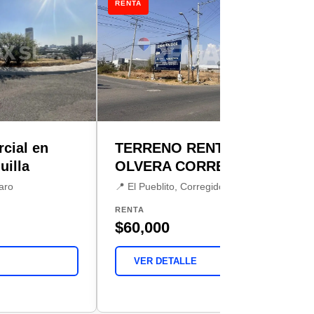
RENTA
cial en
TERRENO RENTA LOS
uilla
OLVERA CORREGIDORA
aro
📍 El Pueblito, Corregidora
RENTA
$60,000
VER DETALLE