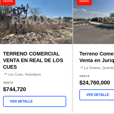
VENTA
VENTA
TERRENO COMERCIAL
Terreno Comer
VENTA EN REAL DE LOS
Venta en Juriq
CUES
📍 La Solana, Querét
📍 Los Cues, Huimilpan
VENTA
$24,760,000
VENTA
$744,720
VER DETALLE
VER DETALLE