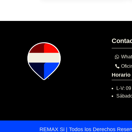
Conta
What
Ofici
Horario
L-V: 09
Sábado
REMAX Si | Todos los Derechos Rese