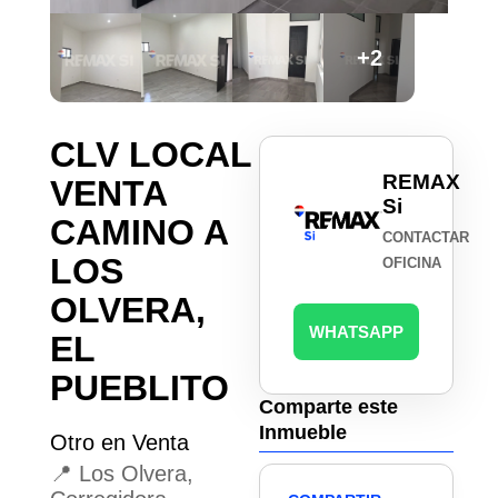
+2
CLV LOCAL
REMAX
VENTA
Si
CAMINO A
CONTACTAR
LOS
OFICINA
OLVERA,
WHATSAPP
EL
PUEBLITO
Comparte este
Inmueble
Otro en Venta
📍 Los Olvera,