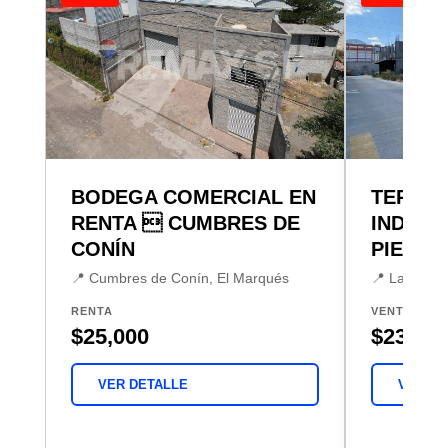
BODEGA COMERCIAL EN
TERREN
RENTA  CUMBRES DE
INDUST
CONÍN
PIEDAD
📍 Cumbres de Conín, El Marqués
📍 La Pieda
RENTA
VENTA
$25,000
$23,500
VER DETALLE
VER DE