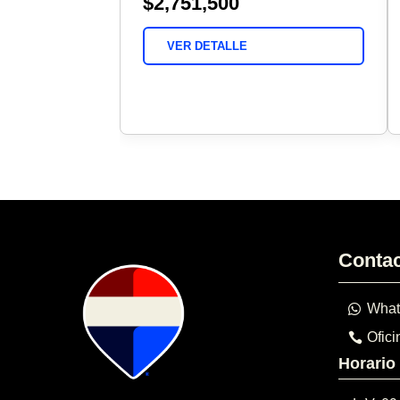
$2,751,500
VER DETALLE
Conta
What
Ofici
Horario