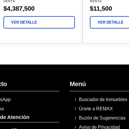
VENTA
RENTA
$4,387,500
$11,500
VER DETALLE
VER DETALLE
cto
Menú
sApp
Buscador de Inmuebles
na
Únete a REMAX
 de Atención
Buzón de Sugerencias
Aviso de Privacidad