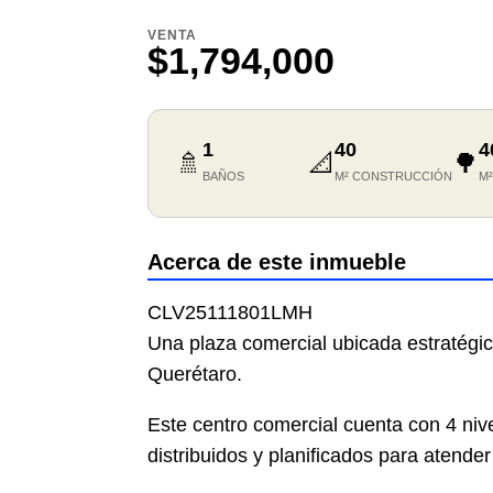
VENTA
$1,794,000
1
40
4
🚿
📐
🌳
BAÑOS
M² CONSTRUCCIÓN
M
Acerca de este inmueble
CLV25111801LMH
Una plaza comercial ubicada estratégi
Querétaro.
Este centro comercial cuenta con 4 ni
distribuidos y planificados para atende