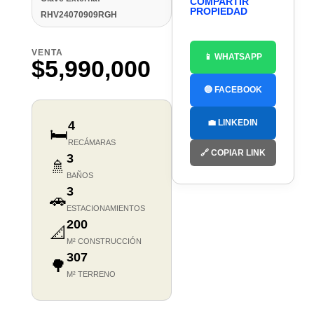
COMPARTIR
PROPIEDAD
RHV24070909RGH
VENTA
📱 WHATSAPP
$5,990,000
🔵 FACEBOOK
💼 LINKEDIN
4
🛏️
RECÁMARAS
🔗 COPIAR LINK
3
🚿
BAÑOS
3
🚗
ESTACIONAMIENTOS
200
📐
M² CONSTRUCCIÓN
307
🌳
M² TERRENO