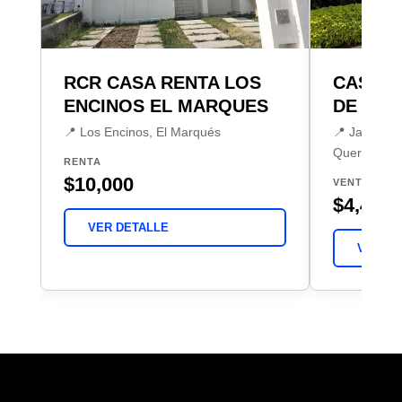
RCR CASA RENTA LOS
CASA V
ENCINOS EL MARQUES
DE LA 
📍 Los Encinos, El Marqués
📍 Jardines
Querétaro
RENTA
$10,000
VENTA
$4,400,
VER DETALLE
VER DE