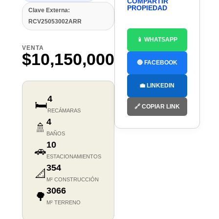
COMPARTIR
PROPIEDAD
Clave Externa:
RCV25053002ARR
📱 WHATSAPP
VENTA
$10,150,000
🔵 FACEBOOK
💼 LINKEDIN
4
🛏️
🔗 COPIAR LINK
RECÁMARAS
4
🚿
BAÑOS
10
🚗
ESTACIONAMIENTOS
354
📐
M² CONSTRUCCIÓN
3066
🌳
M² TERRENO