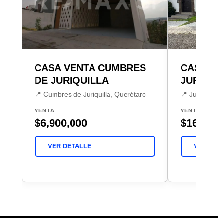
CASA VENTA CUMBRES
CASA V
DE JURIQUILLA
JURICA
📍 Cumbres de Juriquilla, Querétaro
📍 Jurica M
VENTA
VENTA
$6,900,000
$16,800
VER DETALLE
VER DE