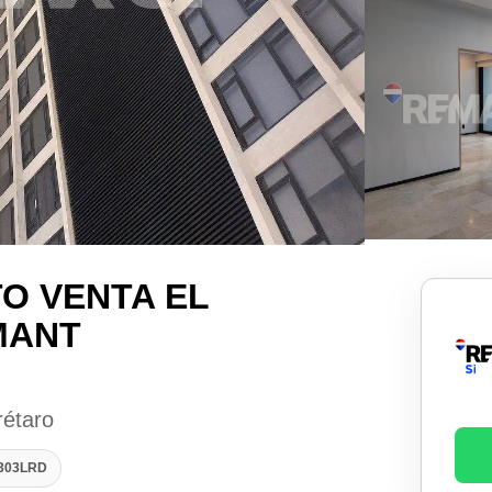
O VENTA EL
MANT
rétaro
2303LRD