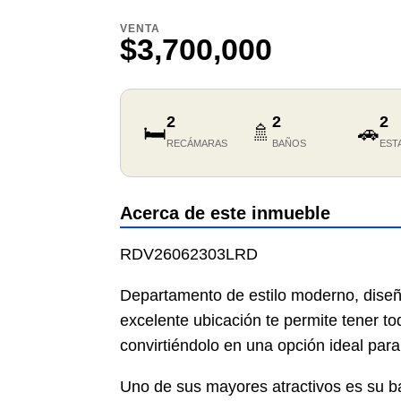
VENTA
$3,700,000
2
2
2
🛏️
🚿
🚗
RECÁMARAS
BAÑOS
EST
Acerca de este inmueble
RDV26062303LRD
Departamento de estilo moderno, diseñ
excelente ubicación te permite tener t
convirtiéndolo en una opción ideal par
Uno de sus mayores atractivos es su b