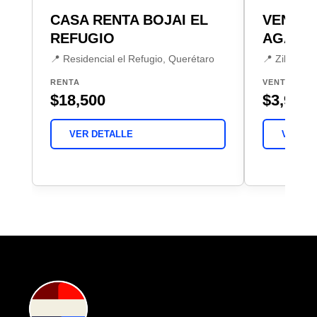
CASA RENTA BOJAI EL
VENTA 
REFUGIO
AGAVE,
📍 Residencial el Refugio, Querétaro
📍 Zibatá, 
RENTA
VENTA
$18,500
$3,999,
VER DETALLE
VER DE