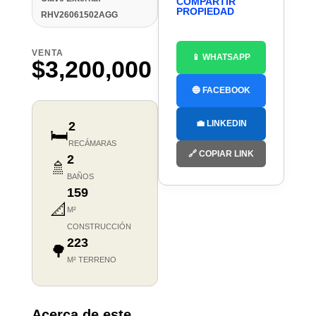
COMPARTIR
PROPIEDAD
RHV26061502AGG
VENTA
📱 WHATSAPP
$3,200,000
🔵 FACEBOOK
💼 LINKEDIN
2
🛏️
RECÁMARAS
🔗 COPIAR LINK
2
🚿
BAÑOS
159
📐
M²
CONSTRUCCIÓN
223
🌳
M² TERRENO
Acerca de este