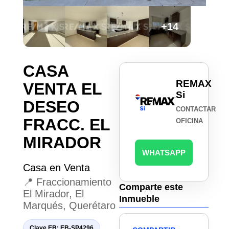
+14
CASA
REMAX
VENTA EL
Si
DESEO
CONTACTAR
FRACC. EL
OFICINA
MIRADOR
WHATSAPP
Casa en Venta
📍 Fraccionamiento
Comparte este
El Mirador, El
Inmueble
Marqués, Querétaro
Clave EB: EB-SP4296