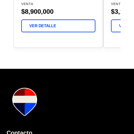
VENTA
VENTA
$8,900,000
$3,100,
VER DETALLE
VER DE
Contacto