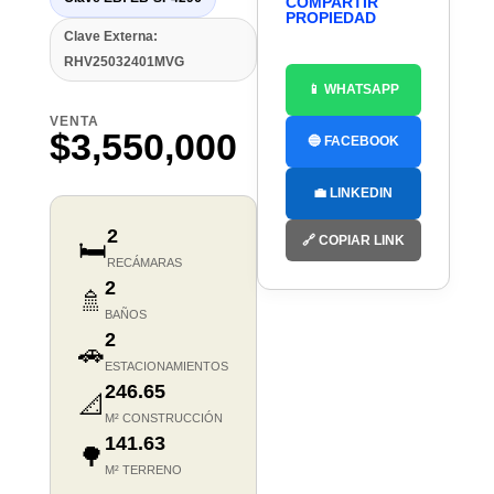
COMPARTIR
PROPIEDAD
Clave Externa:
RHV25032401MVG
📱 WHATSAPP
VENTA
$3,550,000
🔵 FACEBOOK
💼 LINKEDIN
2
🔗 COPIAR LINK
🛏️
RECÁMARAS
2
🚿
BAÑOS
2
🚗
ESTACIONAMIENTOS
246.65
📐
M² CONSTRUCCIÓN
141.63
🌳
M² TERRENO