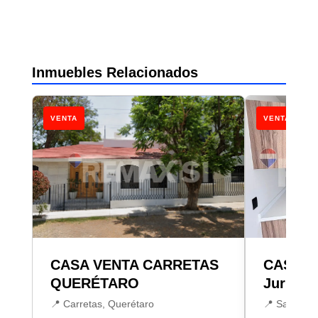
Inmuebles Relacionados
VENTA
VENTA
CASA VENTA CARRETAS
CASA VE
QUERÉTARO
Juriquil
📍 Carretas, Querétaro
📍 San Isidr