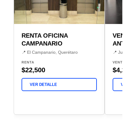
RENTA OFICINA
VENTA 
CAMPANARIO
ANTEA
📍 El Campanario, Querétaro
📍 Jurica, 
RENTA
VENTA
$22,500
$4,200,
VER DETALLE
VER DE