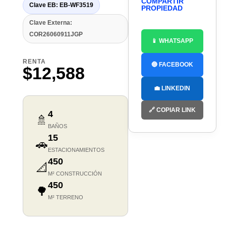
COMPARTIR
Clave EB: EB-WF3519
PROPIEDAD
Clave Externa:
COR26060911JGP
📱 WHATSAPP
RENTA
🔵 FACEBOOK
$12,588
💼 LINKEDIN
🔗 COPIAR LINK
4
🚿
BAÑOS
15
🚗
ESTACIONAMIENTOS
450
📐
M² CONSTRUCCIÓN
450
🌳
M² TERRENO