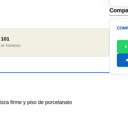
Compar
COMP
101

M² TERRENO


 loza firme y piso de porcelanato