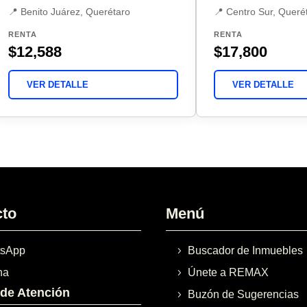
📍 Benito Juárez, Querétaro
📍 Centro Sur, Queré
RENTA
RENTA
$12,588
$17,800
VER DETALLE
VER DETALLE
cto
Menú
sApp
Buscador de Inmuebles
na
Únete a REMAX
 de Atención
Buzón de Sugerencias