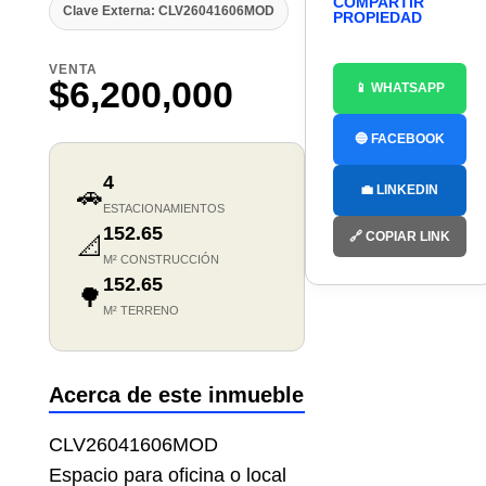
COMPARTIR
Clave Externa: CLV26041606MOD
PROPIEDAD
VENTA
$6,200,000
📱 WHATSAPP
🔵 FACEBOOK
4
🚗
💼 LINKEDIN
ESTACIONAMIENTOS
152.65
🔗 COPIAR LINK
📐
M² CONSTRUCCIÓN
152.65
🌳
M² TERRENO
Acerca de este inmueble
CLV26041606MOD
Espacio para oficina o local