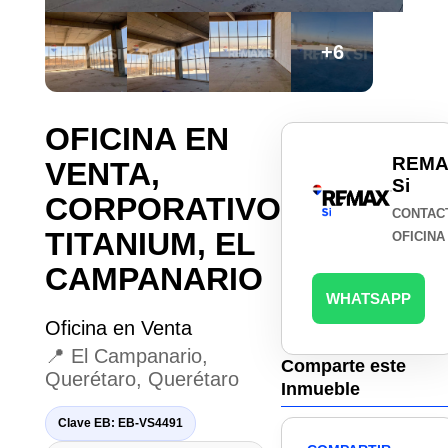
+6
OFICINA EN
REMA
VENTA,
Si
CORPORATIVO
CONTAC
TITANIUM, EL
OFICINA
CAMPANARIO
WHATSAPP
Oficina en Venta
📍 El Campanario,
Comparte este
Querétaro, Querétaro
Inmueble
Clave EB: EB-VS4491