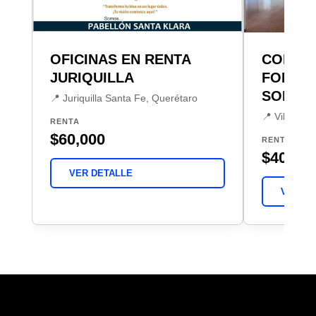
OFICINAS EN RENTA
COR OF
JURIQUILLA
FONTAN
SOL
📍 Juriquilla Santa Fe, Querétaro
📍 Villas de
RENTA
$60,000
RENTA
$40,33
VER DETALLE
VER DE