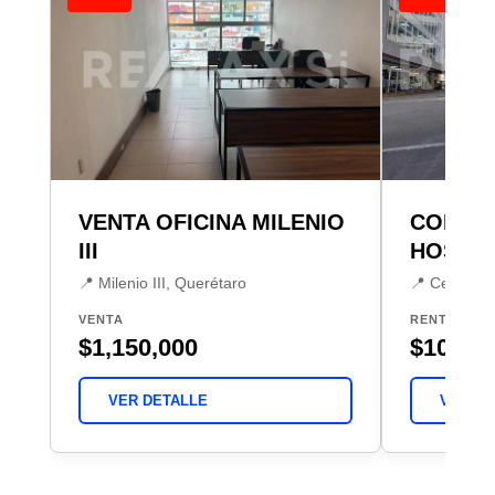
VENTA OFICINA MILENIO
CONSUL
III
HOSPIT
📍 Milenio III, Querétaro
📍 Centro, 
VENTA
RENTA
$1,150,000
$10,00
VER DETALLE
VER DE