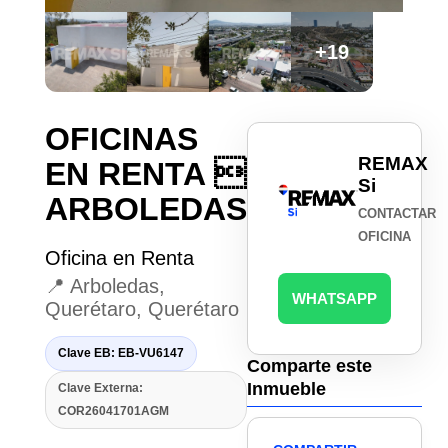
+19
OFICINAS
REMAX
EN RENTA 
Si
ARBOLEDAS
CONTACTAR
OFICINA
Oficina en Renta
📍 Arboledas,
WHATSAPP
Querétaro, Querétaro
Clave EB: EB-VU6147
Comparte este
Inmueble
Clave Externa:
COR26041701AGM