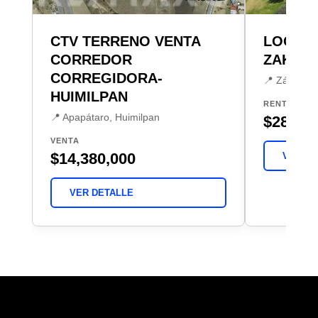
CTV TERRENO VENTA
LOCAL 
CORREDOR
ZAKIA
CORREGIDORA-
📍 Zákia, E
HUIMILPAN
RENTA
📍 Apapátaro, Huimilpan
$28,50
VENTA
$14,380,000
VER DE
VER DETALLE