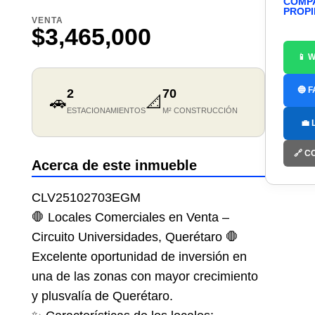
COMP
PROP
VENTA
$3,465,000
📱 
🔵 
2
70
🚗
📐
ESTACIONAMIENTOS
M² CONSTRUCCIÓN
💼 
🔗 C
Acerca de este inmueble
CLV25102703EGM
🛑 Locales Comerciales en Venta –
Circuito Universidades, Querétaro 🛑
Excelente oportunidad de inversión en
una de las zonas con mayor crecimiento
y plusvalía de Querétaro.