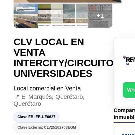
+1
CLV LOCAL EN
VENTA
INTERCITY/CIRCUITO
UNIVERSIDADES
Local comercial en Venta
WH
📍 El Marqués, Querétaro,
Querétaro
Compart
Inmuebl
Clave EB: EB-UE0627
Clave Externa: CLV25102703EGM