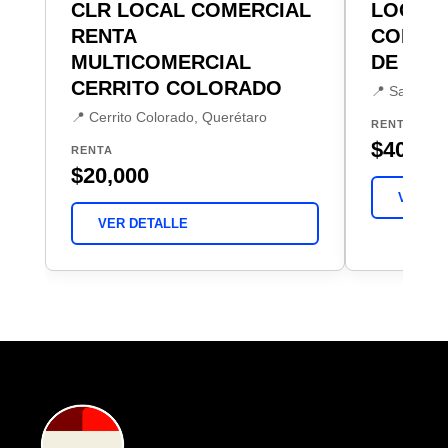
CLR LOCAL COMERCIAL
LOCAL 
RENTA
COMERC
MULTICOMERCIAL
DE LA 
CERRITO COLORADO
📍 San Pedr
📍 Cerrito Colorado, Querétaro
RENTA
$40,00
RENTA
$20,000
VER DE
VER DETALLE