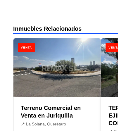
Inmuebles Relacionados
VENTA
VENTA
Terreno Comercial en
TERRE
Venta en Juriquilla
EJIDO 
CORRE
📍 La Solana, Querétaro