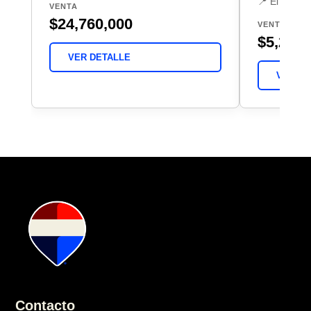
📍 El Jaral,
VENTA
$24,760,000
VENTA
$5,200,
VER DETALLE
VER DE
Contacto