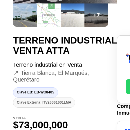
+7
TERRENO INDUSTRIAL
VENTA ATTA
Terreno industrial en Venta
📍 Tierra Blanca, El Marqués,
Querétaro
Clave EB: EB-WG8405
Clave Externa: ITV26061601LMA
Comp
Inmu
VENTA
$73,000,000