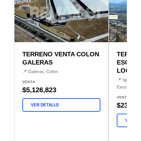
TERRENO VENTA COLON
TERREN
GALERAS
ESCOB
LOGIST
📍 Galeras, Colón
📍 Ignacio 
VENTA
Escobedo
$5,126,823
VENTA
$23,049
VER DETALLE
VER DE