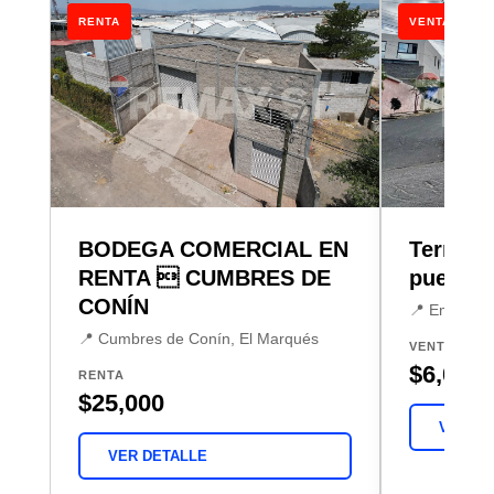
RENTA
VENTA
BODEGA COMERCIAL EN
Terreno
RENTA  CUMBRES DE
pueblit
CONÍN
📍 Emiliano
📍 Cumbres de Conín, El Marqués
VENTA
$6,070,
RENTA
$25,000
VER DE
VER DETALLE