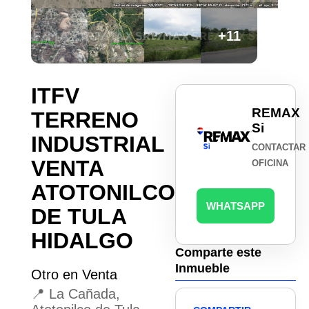
+11
ITFV
REMAX
TERRENO
Si
INDUSTRIAL
CONTACTAR
VENTA
OFICINA
ATOTONILCO
WHATSAPP
DE TULA
HIDALGO
Comparte este
Inmueble
Otro en Venta
📍 La Cañada,