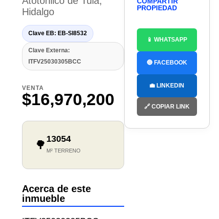
Atotonilco de Tula,
COMPARTIR
PROPIEDAD
Hidalgo
Clave EB: EB-SI8532
📱 WHATSAPP
Clave Externa:
ITFV25030305BCC
🔵 FACEBOOK
💼 LINKEDIN
VENTA
$16,970,200
🔗 COPIAR LINK
13054
🌳
M² TERRENO
Acerca de este
inmueble