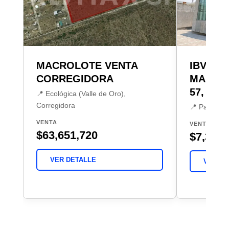
MACROLOTE VENTA
IBV BO
CORREGIDORA
MARQU
57, PA
📍 Ecológica (Valle de Oro),
Corregidora
📍 Palo Alto
VENTA
VENTA
$63,651,720
$7,374,
VER DETALLE
VER DE