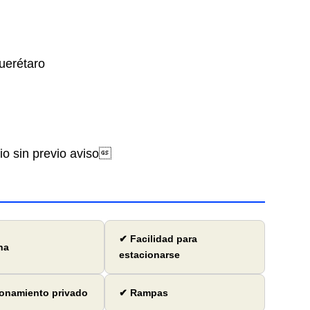
uerétaro
bio sin previo aviso
✔ Facilidad para
na
estacionarse
onamiento privado
✔ Rampas