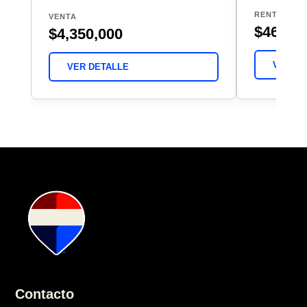
RENTA
VENTA
$46,00
$4,350,000
VER DE
VER DETALLE
Contacto