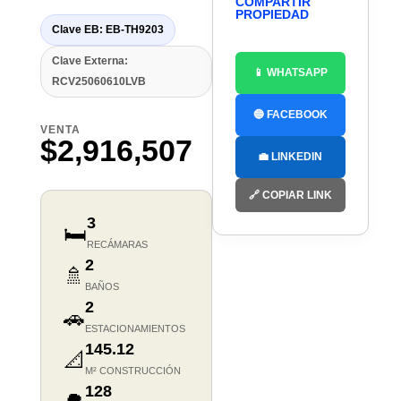
COMPARTIR
PROPIEDAD
Clave EB: EB-TH9203
Clave Externa:
📱 WHATSAPP
RCV25060610LVB
🔵 FACEBOOK
VENTA
$2,916,507
💼 LINKEDIN
🔗 COPIAR LINK
3
🛏️
RECÁMARAS
2
🚿
BAÑOS
2
🚗
ESTACIONAMIENTOS
145.12
📐
M² CONSTRUCCIÓN
128