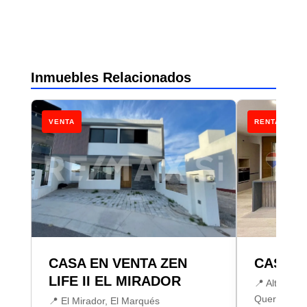
Inmuebles Relacionados
VENTA
RENTA
CASA EN VENTA ZEN
CASA R
LIFE II EL MIRADOR
📍 Altozano
Querétaro
📍 El Mirador, El Marqués