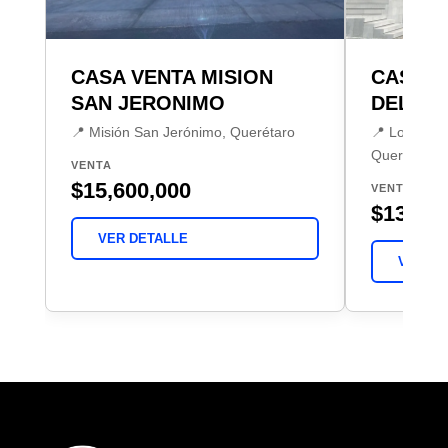
CASA VENTA MISION
CASA V
SAN JERONIMO
DEL CA
📍 Misión San Jerónimo, Querétaro
📍 Lomas de
Querétaro
VENTA
$15,600,000
VENTA
$13,990
VER DETALLE
VER DE