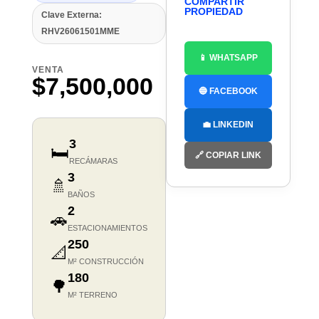
COMPARTIR
PROPIEDAD
Clave Externa:
RHV26061501MME
📱 WHATSAPP
VENTA
$7,500,000
🔵 FACEBOOK
💼 LINKEDIN
3
🛏️
🔗 COPIAR LINK
RECÁMARAS
3
🚿
BAÑOS
2
🚗
ESTACIONAMIENTOS
250
📐
M² CONSTRUCCIÓN
180
🌳
M² TERRENO