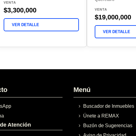
VENTA
$3,300,000
VENTA
$19,000,000
VER DETALLE
VER DETALLE
cto
Menú
sApp
Buscador de Inmuebles
na
Únete a REMAX
 de Atención
Buzón de Sugerencias
Aviso de Privacidad