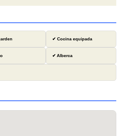
garden
✔ Cocina equipada
io
✔ Alberca