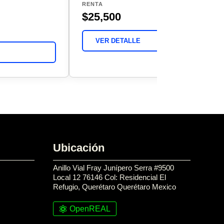
RENTA
$25,500
VER DETALLE
Ubicación
Anillo Vial Fray Junípero Serra #9500
Local 12 76146 Col: Residencial El
Refugio, Querétaro Querétaro Mexico
OpenREAL