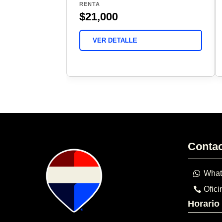
RENTA
$21,000
VER DETALLE
Conta
What
Ofici
Horario