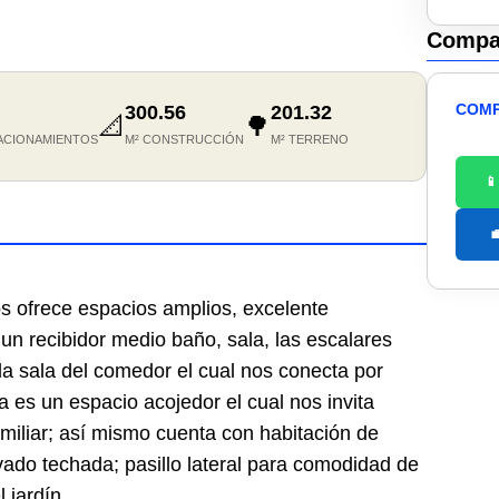
Compar
COMP
300.56
201.32
📐
🌳
ACIONAMIENTOS
M² CONSTRUCCIÓN
M² TERRENO


s ofrece espacios amplios, excelente
 un recibidor medio baño, sala, las escalares
a sala del comedor el cual nos conecta por
a es un espacio acojedor el cual nos invita
miliar; así mismo cuenta con habitación de
vado techada; pasillo lateral para comodidad de
 jardín.