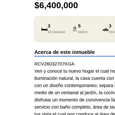
$6,400,000
3
5
3
🛏️
🚿
🚗
RECÁMARAS
BAÑOS
EST
Acerca de este inmueble
RCV26032707KGA
Ven y conoce tu nuevo hogar el cual no
iluminación natural, la casa cuenta con
con un diseño contemporaneo; separa l
medio de un ventanal al jardín, la cocin
disfrutar un momento de convivencia fa
servicio con baño completo, área de la
tus vista el cual nos conduce al área del