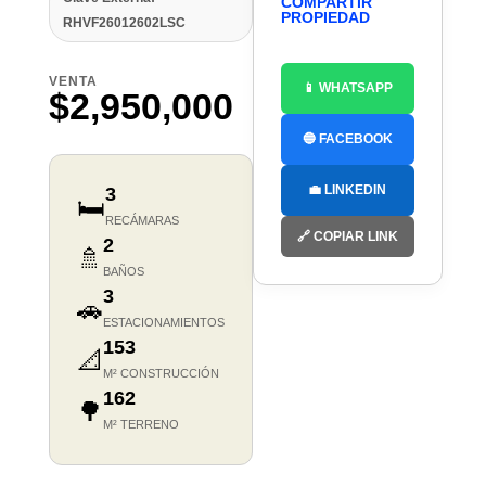
COMPARTIR
PROPIEDAD
RHVF26012602LSC
VENTA
📱 WHATSAPP
$2,950,000
🔵 FACEBOOK
💼 LINKEDIN
3
🛏️
RECÁMARAS
🔗 COPIAR LINK
2
🚿
BAÑOS
3
🚗
ESTACIONAMIENTOS
153
📐
M² CONSTRUCCIÓN
162
🌳
M² TERRENO