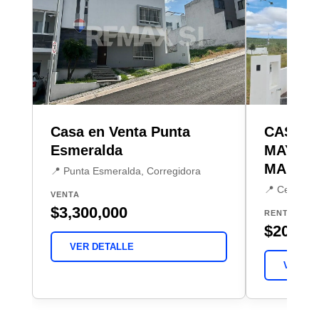
Casa en Venta Punta
CASA R
Esmeralda
MAYOR
MARQU
📍 Punta Esmeralda, Corregidora
📍 Cerro Pr
VENTA
$3,300,000
RENTA
$20,00
VER DETALLE
VER DE