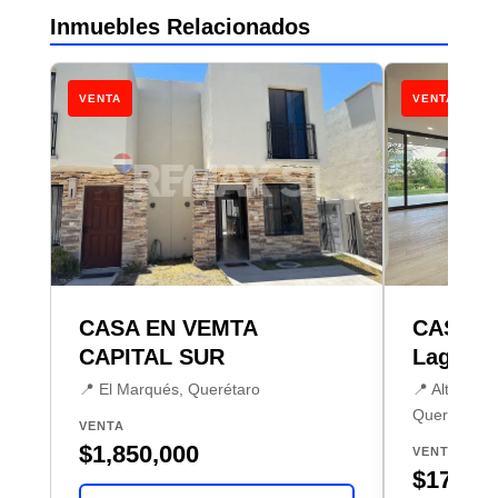
Inmuebles Relacionados
VENTA
VENTA
CASA EN VEMTA
CASA V
CAPITAL SUR
Lago
📍 El Marqués, Querétaro
📍 Altozano
Querétaro
VENTA
$1,850,000
VENTA
$17,240