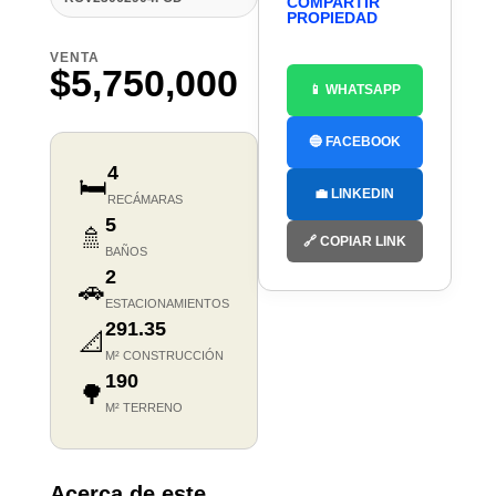
COMPARTIR
PROPIEDAD
VENTA
$5,750,000
📱 WHATSAPP
🔵 FACEBOOK
4
🛏️
💼 LINKEDIN
RECÁMARAS
5
🚿
🔗 COPIAR LINK
BAÑOS
2
🚗
ESTACIONAMIENTOS
291.35
📐
M² CONSTRUCCIÓN
190
🌳
M² TERRENO
Acerca de este