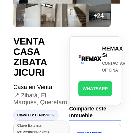
+24
VENTA
REMAX
CASA
Si
ZIBATA
CONTACTAR
JICURI
OFICINA
Casa en Venta
WHATSAPP
📍 Zibatá, El
Marqués, Querétaro
Comparte este
Inmueble
Clave EB: EB-NS9059
Clave Externa:
RCV23062904FOD