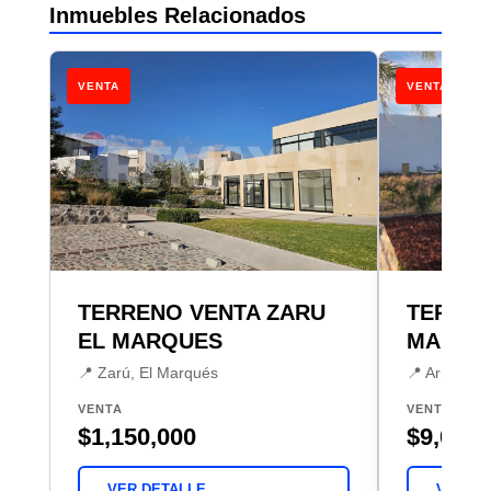
Inmuebles Relacionados
VENTA
VENTA
TERRENO VENTA ZARU
TERREN
EL MARQUES
MANAN
📍 Zarú, El Marqués
📍 Arroyo H
VENTA
VENTA
$1,150,000
$9,000,
VER DETALLE
VER DE