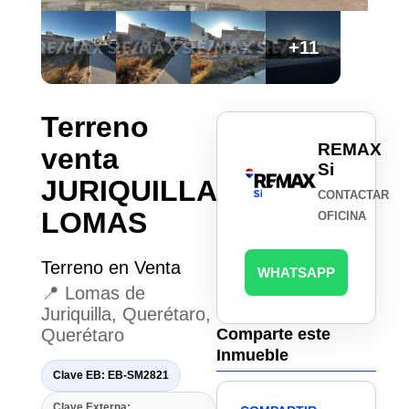
+11
Terreno
REMAX
venta
Si
JURIQUILLA
CONTACTAR
LOMAS
OFICINA
Terreno en Venta
WHATSAPP
📍 Lomas de
Juriquilla, Querétaro,
Querétaro
Comparte este
Inmueble
Clave EB: EB-SM2821
Clave Externa: