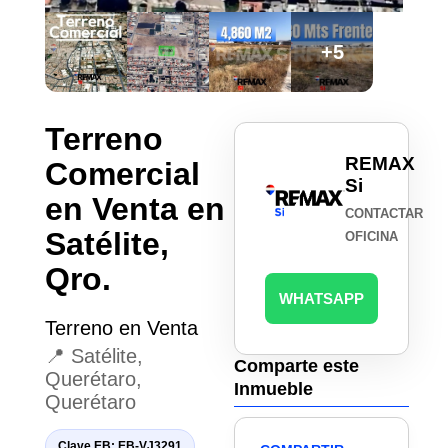
+5
Terreno
REMAX
Comercial
Si
en Venta en
CONTACTAR
Satélite,
OFICINA
Qro.
WHATSAPP
Terreno en Venta
📍 Satélite,
Comparte este
Querétaro,
Inmueble
Querétaro
Clave EB: EB-VJ3291