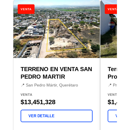
VENTA
VENTA
TERRENO EN VENTA SAN
Terreno 
PEDRO MARTIR
Provinc
📍 San Pedro Mártir, Querétaro
📍 Provinci
VENTA
VENTA
$13,451,328
$1,480,
VER DETALLE
VER DE