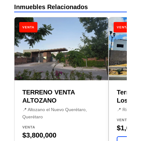
Inmuebles Relacionados
VENTA
VENTA
TERRENO VENTA
Terreno
ALTOZANO
Los Aga
📍 Altozano el Nuevo Querétaro,
📍 Rinconad
Querétaro
VENTA
$1,090,
VENTA
$3,800,000