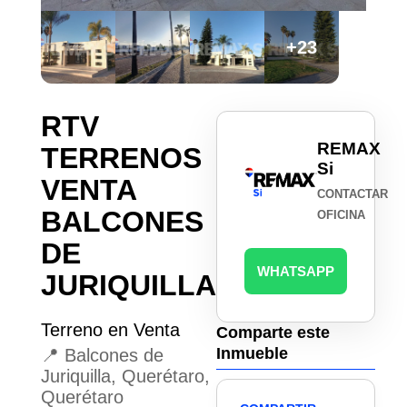
+23
RTV
REMAX
TERRENOS
Si
VENTA
CONTACTAR
BALCONES
OFICINA
DE
WHATSAPP
JURIQUILLA
Terreno en Venta
Comparte este
Inmueble
📍 Balcones de
Juriquilla, Querétaro,
Querétaro