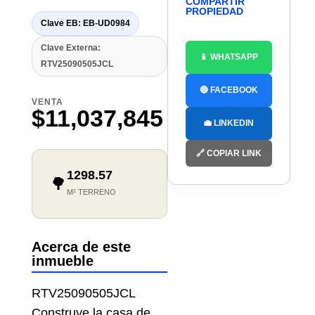
COMPARTIR
PROPIEDAD
Clave EB: EB-UD0984
Clave Externa:
📱 WHATSAPP
RTV25090505JCL
🔵 FACEBOOK
VENTA
$11,037,845
💼 LINKEDIN
🔗 COPIAR LINK
1298.57
🌳
M² TERRENO
Acerca de este
inmueble
RTV25090505JCL
Construye la casa de