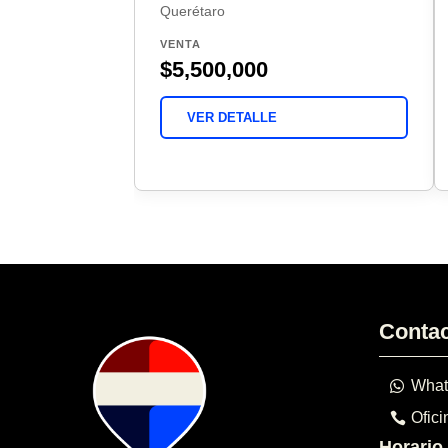
Querétaro
VENTA
$5,500,000
VER DETALLE
Conta
What
Ofici
Horario