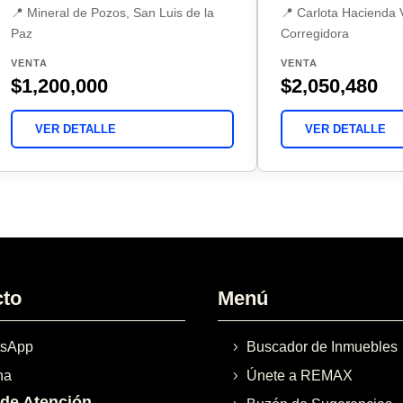
📍 Mineral de Pozos, San Luis de la
📍 Carlota Hacienda
Paz
Corregidora
VENTA
VENTA
$1,200,000
$2,050,480
VER DETALLE
VER DETALLE
cto
Menú
sApp
Buscador de Inmuebles
na
Únete a REMAX
 de Atención