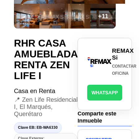
+11
RHR CASA
REMAX
AMUEBLADA
Si
RENTA ZEN
CONTACTAR
LIFE I
OFICINA
Casa en Renta
WHATSAPP
📍 Zen Life Residencial
I, El Marqués,
Querétaro
Comparte este
Inmueble
Clave EB: EB-WA6330
Clave Externa: