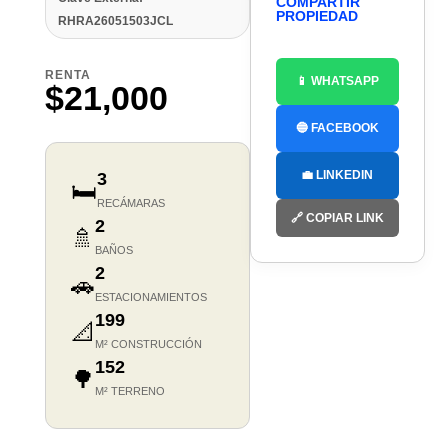
COMPARTIR
PROPIEDAD
RHRA26051503JCL
RENTA
📱 WHATSAPP
$21,000
🔵 FACEBOOK
💼 LINKEDIN
3
🛏️
RECÁMARAS
🔗 COPIAR LINK
2
🚿
BAÑOS
2
🚗
ESTACIONAMIENTOS
199
📐
M² CONSTRUCCIÓN
152
🌳
M² TERRENO