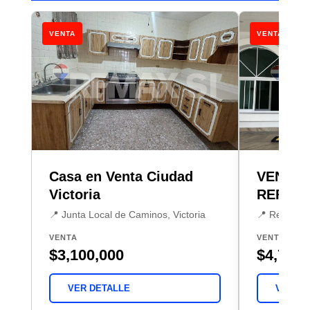
VENTA
VENTA
Casa en Venta Ciudad
VENTA 
Victoria
REFUG
📍 Junta Local de Caminos, Victoria
📍 Residenc
VENTA
VENTA
$3,100,000
$4,700,
VER DETALLE
VER DE