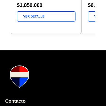
$1,850,000
$6,450,
VER DETALLE
VER DE
Contacto