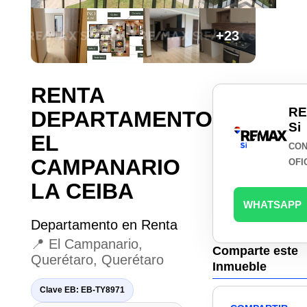
+23
RENTA
R
DEPARTAMENTO
Si
EL
CON
CAMPANARIO
OFI
LA CEIBA
WHATSAPP
Departamento en Renta
📍 El Campanario,
Comparte este
Querétaro, Querétaro
Inmueble
Clave EB: EB-TY8971