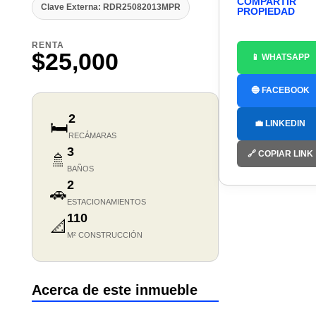
COMPARTIR
Clave Externa: RDR25082013MPR
PROPIEDAD
RENTA
$25,000
📱 WHATSAPP
🔵 FACEBOOK
2
🛏️
💼 LINKEDIN
RECÁMARAS
3
🔗 COPIAR LINK
🚿
BAÑOS
2
🚗
ESTACIONAMIENTOS
110
📐
M² CONSTRUCCIÓN
Acerca de este inmueble