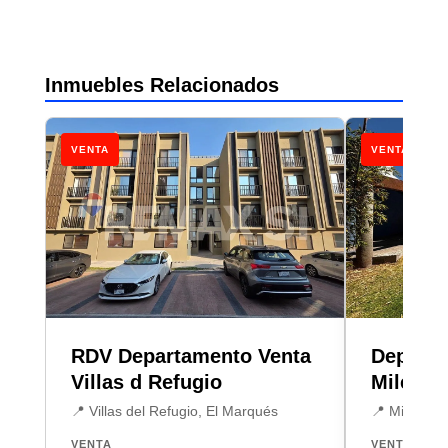
Inmuebles Relacionados
VENTA
VENTA
RDV Departamento Venta
Departa
Villas d Refugio
Milenio I
📍 Villas del Refugio, El Marqués
📍 Milenio I
VENTA
VENTA