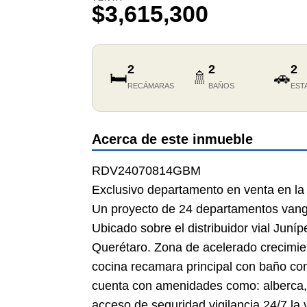
$3,615,300
2
2
2
🛏️
🚿
🚗
RECÁMARAS
BAÑOS
EST
Acerca de este inmueble
RDV24070814GBM
Exclusivo departamento en venta en la 
Un proyecto de 24 departamentos vang
Ubicado sobre el distribuidor vial Juní
Querétaro. Zona de acelerado crecimien
cocina recamara principal con baño com
cuenta con amenidades como: alberca, 
acceso de seguridad vigilancia 24/7 la 