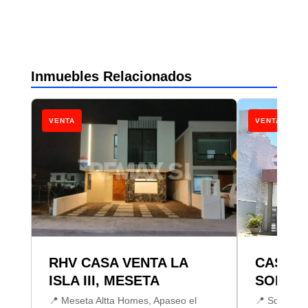
Inmuebles Relacionados
VENTA
VENTA
RHV CASA VENTA LA
CASA V
ISLA III, MESETA
SONTE
📍 Meseta Altta Homes, Apaseo el
📍 Sonterra