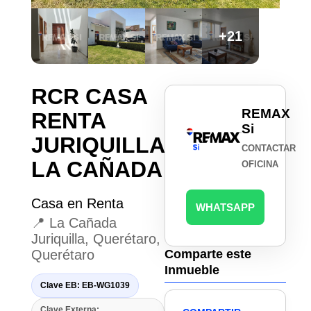
+21
RCR CASA
REMAX
RENTA
Si
JURIQUILLA
CONTACTAR
LA CAÑADA
OFICINA
Casa en Renta
WHATSAPP
📍 La Cañada
Juriquilla, Querétaro,
Querétaro
Comparte este
Inmueble
Clave EB: EB-WG1039
Clave Externa: