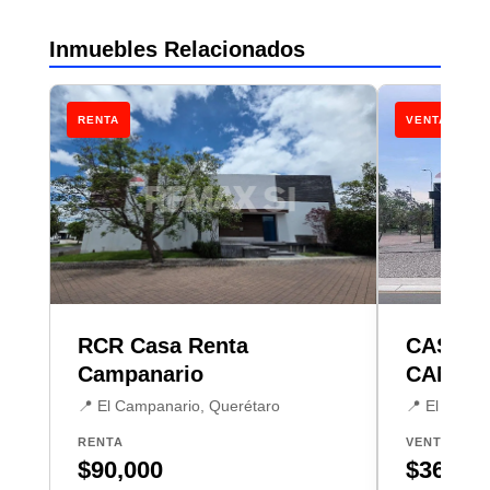
Inmuebles Relacionados
RENTA
VENTA
RCR Casa Renta
CASA V
Campanario
CAMPA
📍 El Campanario, Querétaro
📍 El Campa
RENTA
VENTA
$90,000
$36,000