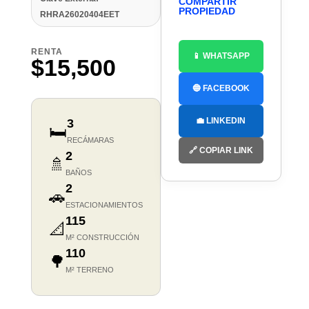
COMPARTIR
PROPIEDAD
RHRA26020404EET
RENTA
📱 WHATSAPP
$15,500
🔵 FACEBOOK
💼 LINKEDIN
3
🛏️
RECÁMARAS
🔗 COPIAR LINK
2
🚿
BAÑOS
2
🚗
ESTACIONAMIENTOS
115
📐
M² CONSTRUCCIÓN
110
🌳
M² TERRENO