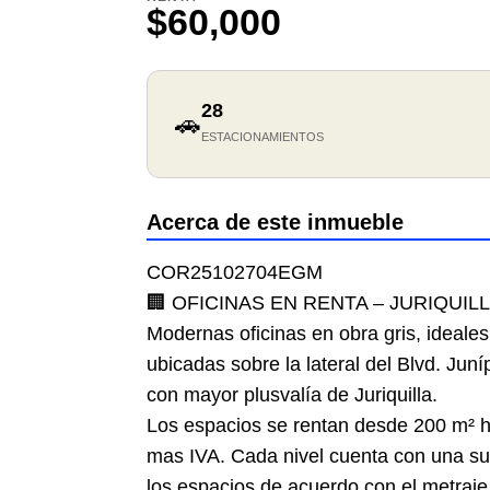
$60,000
28
🚗
ESTACIONAMIENTOS
Acerca de este inmueble
COR25102704EGM
🏢 OFICINAS EN RENTA – JURIQUI
Modernas oficinas en obra gris, ideale
ubicadas sobre la lateral del Blvd. Jun
con mayor plusvalía de Juriquilla.
Los espacios se rentan desde 200 m² h
mas IVA. Cada nivel cuenta con una supe
los espacios de acuerdo con el metraje