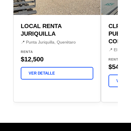
LOCAL RENTA
CLR LO
JURIQUILLA
PUEBLI
CORRE
📍 Punta Juriquilla, Querétaro
📍 El Puebli
RENTA
$12,500
RENTA
$54,40
VER DETALLE
VER DE