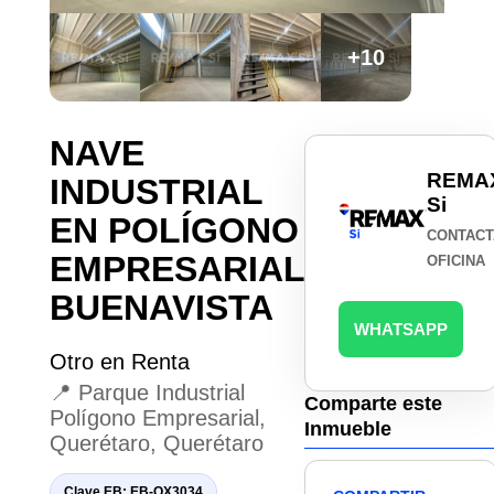
+10
NAVE
REMA
INDUSTRIAL
Si
EN POLÍGONO
CONTACT
EMPRESARIAL
OFICINA
BUENAVISTA
WHATSAPP
Otro en Renta
📍 Parque Industrial
Comparte este
Polígono Empresarial,
Inmueble
Querétaro, Querétaro
Clave EB: EB-QX3034